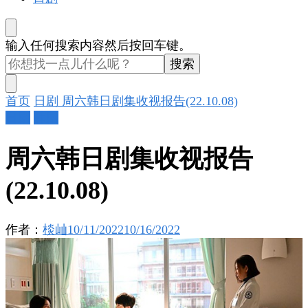
找
输入任何搜索内容然后按回车键。
什
么
东
首页
日剧
周六韩日剧集收视报告(22.10.08)
西
日剧
韩剧
吗?
周六韩日剧集收视报告
(22.10.08)
作者：
棪屾
10/11/2022
10/16/2022