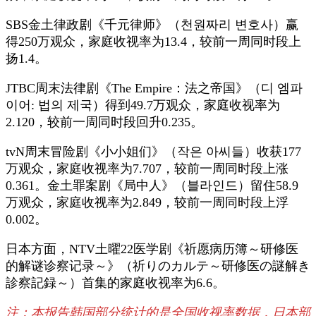
SBS金土律政剧《千元律师》（천원짜리 변호사）赢
得250万观众，家庭收视率为13.4，较前一周同时段上
扬1.4。
JTBC周末法律剧《The Empire：法之帝国》（디 엠파
이어: 법의 제국）得到49.7万观众，家庭收视率为
2.120，较前一周同时段回升0.235。
tvN周末冒险剧《小小姐们》（작은 아씨들）收获177
万观众，家庭收视率为7.707，较前一周同时段上涨
0.361。金土罪案剧《局中人》（블라인드）留住58.9
万观众，家庭收视率为2.849，较前一周同时段上浮
0.002。
日本方面，NTV土曜22医学剧《祈愿病历簿～研修医
的解谜诊察记录～》（祈りのカルテ～研修医の謎解き
診察記録～）首集的家庭收视率为6.6。
注：本报告韩国部分统计的是全国收视率数据，日本部