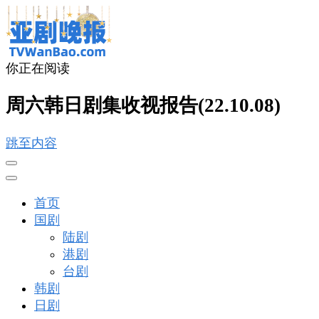
你正在阅读
亚剧晚报
戏里戏外看亚洲
周六韩日剧集收视报告(22.10.08)
跳至内容
首页
国剧
陆剧
港剧
台剧
韩剧
日剧