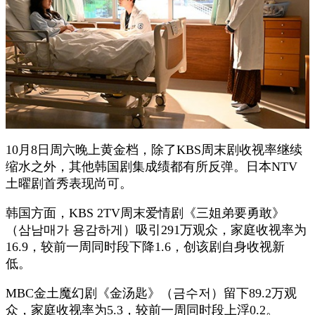
10月8日周六晚上黄金档，除了KBS周末剧收视率继续
缩水之外，其他韩国剧集成绩都有所反弹。日本NTV
土曜剧首秀表现尚可。
韩国方面，KBS 2TV周末爱情剧《三姐弟要勇敢》
（삼남매가 용감하게）吸引291万观众，家庭收视率为
16.9，较前一周同时段下降1.6，创该剧自身收视新
低。
MBC金土魔幻剧《金汤匙》（금수저）留下89.2万观
众，家庭收视率为5.3，较前一周同时段上浮0.2。