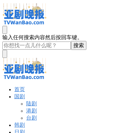
亚剧晚报
戏里戏外看亚洲
找
输入任何搜索内容然后按回车键。
什
么
东
西
吗?
亚剧晚报
戏里戏外看亚洲
首页
国剧
陆剧
港剧
台剧
韩剧
日剧