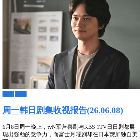
吗?
日剧
韩剧
周一韩日剧集收视报告(26.06.08)
6月8日周一晚上，tvN军营喜剧与KBS 1TV日日剧都展
现出强劲的竞争力，而富士月曜剧却在日本荧屏独自美