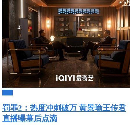
陆剧
罚罪2：热度冲刺破万 黄景瑜王传君
直播曝幕后点滴