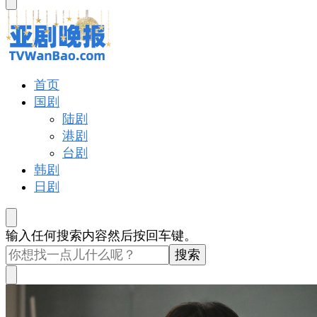
东
西
吗?
戏里戏外看亚洲
首页
亚剧晚报
国剧
陆剧
港剧
台剧
韩剧
日剧
找
输入任何搜索内容然后按回车键。
什
么
东
西