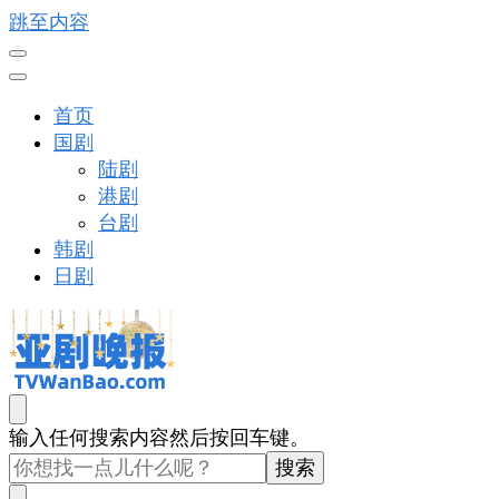
跳至内容
首页
国剧
陆剧
港剧
台剧
韩剧
日剧
亚剧晚报
戏里戏外看亚洲
找
输入任何搜索内容然后按回车键。
什
么