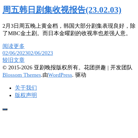
周五韩日剧集收视报告(23.02.03)
2月3日周五晚上黄金档，韩国大部分剧集表现良好，除
了MBC金土剧。而日本金曜剧的收视率也差强人意。
阅读更多
02/06/2023
02/06/2023
文
较旧文章
© 2015-2026 亚剧晚报版权所有。
花团拼趣 | 开发团队
章
Blossom Themes
.由
WordPress
. 驱动
导
关于我们
航
版权声明