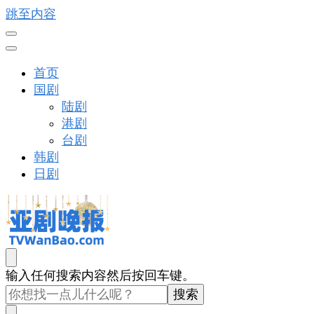
跳至内容
首页
国剧
陆剧
港剧
台剧
韩剧
日剧
亚剧晚报
戏里戏外看亚洲
找
输入任何搜索内容然后按回车键。
什
么