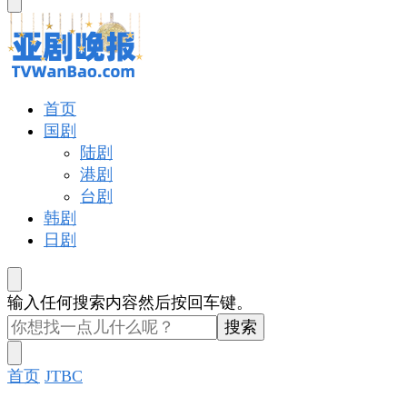
东
西
吗?
亚剧晚报
戏里戏外看亚洲
首页
国剧
陆剧
港剧
台剧
韩剧
日剧
找
输入任何搜索内容然后按回车键。
什
么
东
首页
JTBC
西