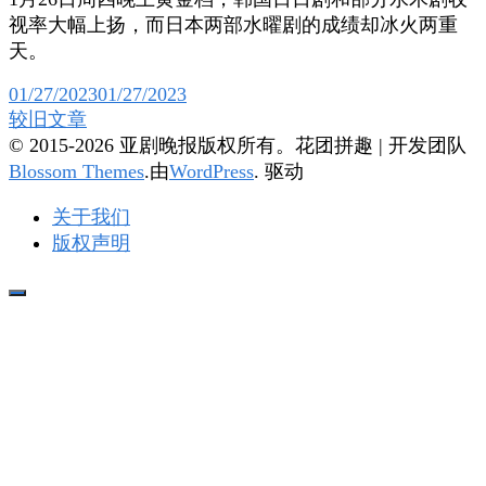
视率大幅上扬，而日本两部水曜剧的成绩却冰火两重
天。
01/27/2023
01/27/2023
文
较旧文章
© 2015-2026 亚剧晚报版权所有。
花团拼趣 | 开发团队
章
Blossom Themes
.由
WordPress
. 驱动
导
关于我们
航
版权声明