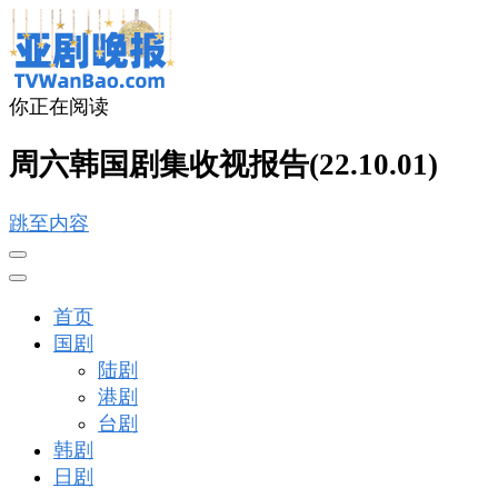
你正在阅读
亚剧晚报
戏里戏外看亚洲
周六韩国剧集收视报告(22.10.01)
跳至内容
首页
国剧
陆剧
港剧
台剧
韩剧
日剧