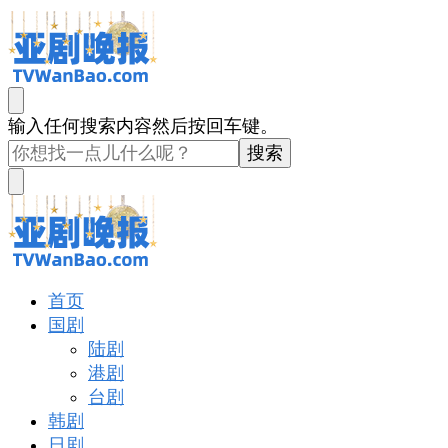
亚剧晚报
戏里戏外看亚洲
找
输入任何搜索内容然后按回车键。
什
么
东
西
吗?
亚剧晚报
戏里戏外看亚洲
首页
国剧
陆剧
港剧
台剧
韩剧
日剧