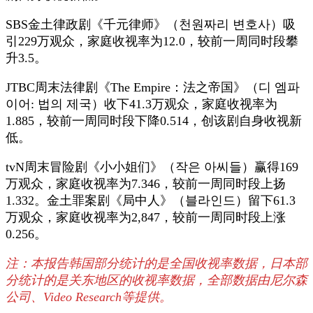
SBS金土律政剧《千元律师》（천원짜리 변호사）吸
引229万观众，家庭收视率为12.0，较前一周同时段攀
升3.5。
JTBC周末法律剧《The Empire：法之帝国》（디 엠파
이어: 법의 제국）收下41.3万观众，家庭收视率为
1.885，较前一周同时段下降0.514，创该剧自身收视新
低。
tvN周末冒险剧《小小姐们》（작은 아씨들）赢得169
万观众，家庭收视率为7.346，较前一周同时段上扬
1.332。金土罪案剧《局中人》（블라인드）留下61.3
万观众，家庭收视率为2,847，较前一周同时段上涨
0.256。
注：本报告韩国部分统计的是全国收视率数据，日本部
分统计的是关东地区的收视率数据，全部数据由尼尔森
公司、Video Research等提供。