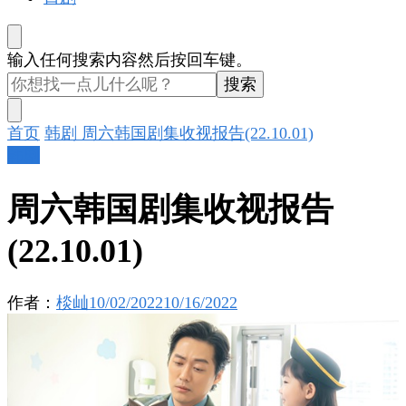
找
输入任何搜索内容然后按回车键。
什
么
东
首页
韩剧
周六韩国剧集收视报告(22.10.01)
西
韩剧
吗?
周六韩国剧集收视报告
(22.10.01)
作者：
棪屾
10/02/2022
10/16/2022