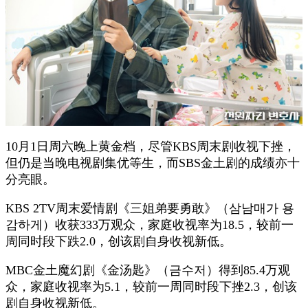
10月1日周六晚上黄金档，尽管KBS周末剧收视下挫，
但仍是当晚电视剧集优等生，而SBS金土剧的成绩亦十
分亮眼。
KBS 2TV周末爱情剧《三姐弟要勇敢》（삼남매가 용
감하게）收获333万观众，家庭收视率为18.5，较前一
周同时段下跌2.0，创该剧自身收视新低。
MBC金土魔幻剧《金汤匙》（금수저）得到85.4万观
众，家庭收视率为5.1，较前一周同时段下挫2.3，创该
剧自身收视新低。