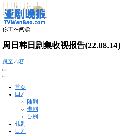
你正在阅读
亚剧晚报
戏里戏外看亚洲
周日韩日剧集收视报告(22.08.14)
跳至内容
首页
国剧
陆剧
港剧
台剧
韩剧
日剧