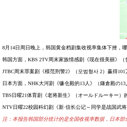
8月14日周日晚上，韩国黄金档剧集收视率集体下挫，
韩国方面，KBS 2TV周末家族情感剧《现在很美丽》（현
JTBC周末罪案剧《模范刑警2》（모범형사 2）赢得101
日本方面，NHK大河剧《镰仓殿的13人》（鎌倉殿の13
TBS日曜21体育剧《老将新生》（オールドルーキー）的
NTV日曜22校园科幻剧《新·信长公记～同学是战国武
注：本报告韩国部分统计的是全国收视率数据，日本部分统计