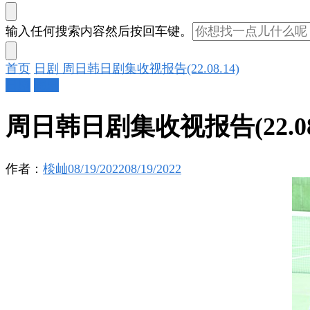
找
输入任何搜索内容然后按回车键。
什
么
首页
日剧
周日韩日剧集收视报告(22.08.14)
东
日剧
韩剧
西
吗?
周日韩日剧集收视报告(22.08.
作者：
棪屾
08/19/2022
08/19/2022