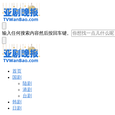
亚剧晚报
戏里戏外看亚洲
找
输入任何搜索内容然后按回车键。
什
么
东
西
吗?
亚剧晚报
戏里戏外看亚洲
首页
国剧
陆剧
港剧
台剧
韩剧
日剧