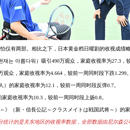
哪怕仅有两部。相比之下，日本黄金档日曜剧的收视成绩
재는 아름다워）吸引490万观众，家庭收视率为27.3，
万观众，家庭收视率为4.664，较前一周同时段下跌1.299
人）的家庭收视率为12.1，较前一周同时段反弹0.7。
家庭收视率为10.3，较前一周同时段上扬0.8。
将～》（新・信長公記～クラスメイトは戦国武将～）的家庭
的是关东地区的收视率数据，全部数据由尼尔森公司、Vide