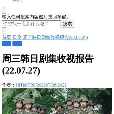
找
输入任何搜索内容然后按回车键。
什
么
东
首页
日剧
周三韩日剧集收视报告(22.07.27)
西
日剧
韩剧
吗?
周三韩日剧集收视报告
(22.07.27)
作者：
棪屾
07/28/2022
07/28/2022