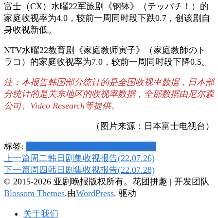
富士（CX）水曜22军旅剧《钢钵》（テッパチ！）的
家庭收视率为4.0，较前一周同时段下跌0.7，创该剧自
身收视新低。
NTV水曜22教育剧《家庭教师寅子》（家庭教師のト
ラコ）的家庭收视率为7.0，较前一周同时段下降0.5。
注：本报告韩国部分统计的是全国收视率数据，日本部
分统计的是关东地区的收视率数据，全部数据由尼尔森
公司、Video Research等提供。
（图片来源：日本富士电视台）
标签:
CX
ENA
EX
JTBC
KBS
MBC
NTV
tvN
博
上一篇
周二韩日剧集收视报告(22.07.26)
下一篇
周四韩日剧集收视报告(22.07.28)
文
© 2015-2026 亚剧晚报版权所有。
花团拼趣 | 开发团队
导
Blossom Themes
.由
WordPress
. 驱动
航
关于我们