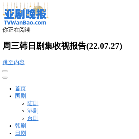
你正在阅读
亚剧晚报
戏里戏外看亚洲
周三韩日剧集收视报告(22.07.27)
跳至内容
首页
国剧
陆剧
港剧
台剧
韩剧
日剧