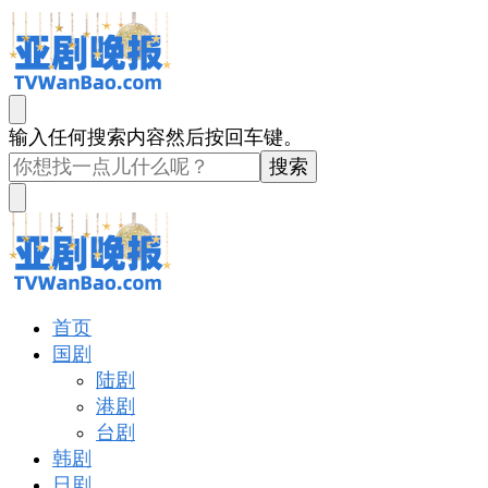
亚剧晚报
戏里戏外看亚洲
找
输入任何搜索内容然后按回车键。
什
么
东
西
吗?
亚剧晚报
戏里戏外看亚洲
首页
国剧
陆剧
港剧
台剧
韩剧
日剧