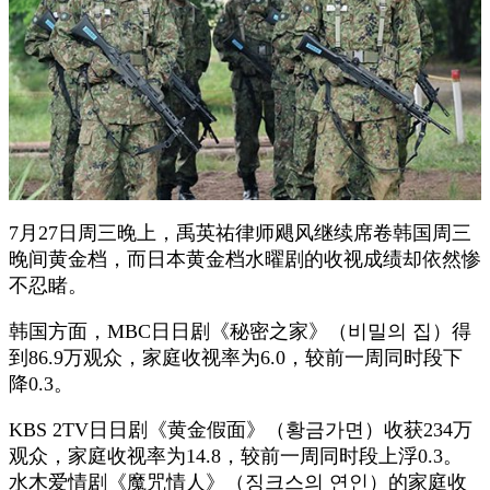
7月27日周三晚上，禹英祐律师飓风继续席卷韩国周三
晚间黄金档，而日本黄金档水曜剧的收视成绩却依然惨
不忍睹。
韩国方面，MBC日日剧《秘密之家》（비밀의 집）得
到86.9万观众，家庭收视率为6.0，较前一周同时段下
降0.3。
KBS 2TV日日剧《黄金假面》（황금가면）收获234万
观众，家庭收视率为14.8，较前一周同时段上浮0.3。
水木爱情剧《魔咒情人》（징크스의 연인）的家庭收