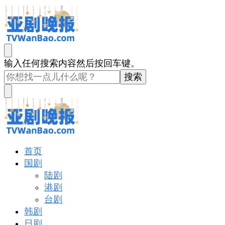
亚剧晚报
戏里戏外看亚洲
找
输入任何搜索内容然后按回车键。
什
么
东
西
吗?
亚剧晚报
戏里戏外看亚洲
首页
国剧
陆剧
港剧
台剧
韩剧
日剧