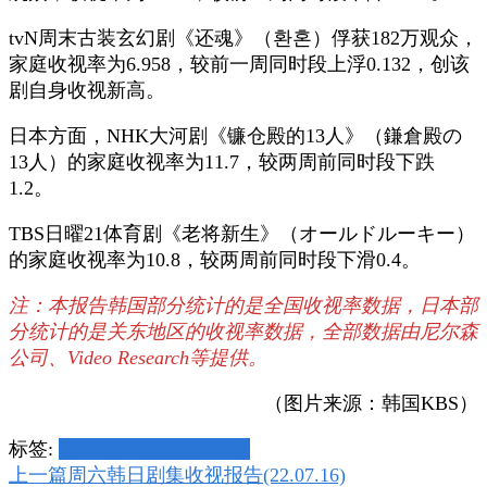
tvN周末古装玄幻剧《还魂》（환혼）俘获182万观众，
家庭收视率为6.958，较前一周同时段上浮0.132，创该
剧自身收视新高。
日本方面，NHK大河剧《镰仓殿的13人》（鎌倉殿の
13人）的家庭收视率为11.7，较两周前同时段下跌
1.2。
TBS日曜21体育剧《老将新生》（オールドルーキー）
的家庭收视率为10.8，较两周前同时段下滑0.4。
注：本报告韩国部分统计的是全国收视率数据，日本部
分统计的是关东地区的收视率数据，全部数据由尼尔森
公司、Video Research等提供。
（图片来源：韩国KBS）
标签:
JTBC
KBS
NHK
TBS
tvN
博
上一篇
周六韩日剧集收视报告(22.07.16)