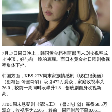
7月17日周日晚上，韩国黄金档有两部周末剧收视率成
功冲顶，好与前一晚的表现。而日本黄金档日曜剧收视
率集体下挫。
韩国方面，KBS 2TV周末家族情感剧《现在很美丽》
（현재는 아름다워）吸引472万观众，家庭收视率为
26.0，较前一周同时段攀升1.8，创该剧自身收视新
高。
JTBC周末悬疑剧《清洁工》（클리닝 업）赢得58.5万
观众，收视率为2.505，较前一周同时段下降0.061。