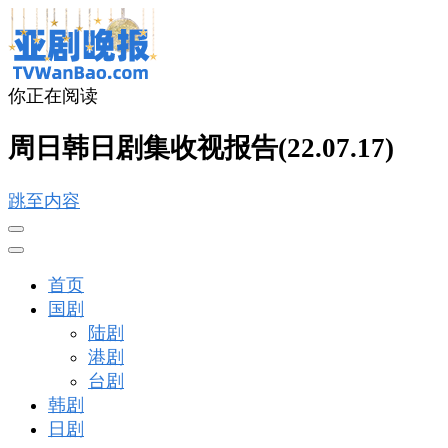
你正在阅读
亚剧晚报
戏里戏外看亚洲
周日韩日剧集收视报告(22.07.17)
跳至内容
首页
国剧
陆剧
港剧
台剧
韩剧
日剧