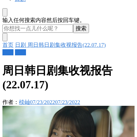
找
输入任何搜索内容然后按回车键。
什
么
东
首页
日剧
周日韩日剧集收视报告(22.07.17)
西
日剧
韩剧
吗?
周日韩日剧集收视报告
(22.07.17)
作者：
棪屾
07/23/2022
07/23/2022