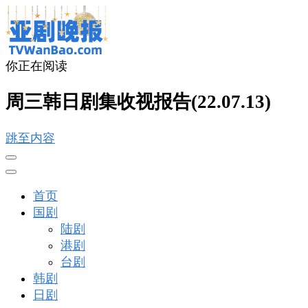
你正在阅读
亚剧晚报
戏里戏外看亚洲
周三韩日剧集收视报告(22.07.13)
跳至内容
首页
国剧
陆剧
港剧
台剧
韩剧
日剧