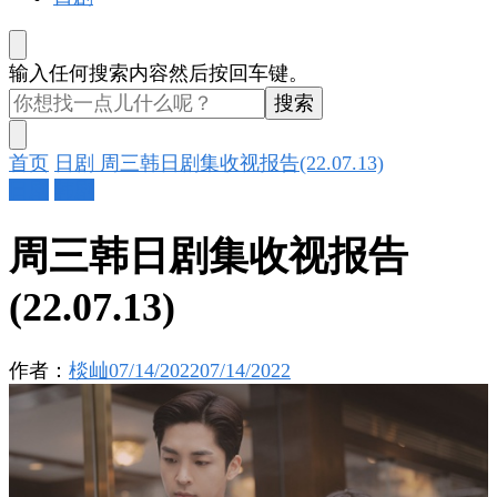
找
输入任何搜索内容然后按回车键。
什
么
东
首页
日剧
周三韩日剧集收视报告(22.07.13)
西
日剧
韩剧
吗?
周三韩日剧集收视报告
(22.07.13)
作者：
棪屾
07/14/2022
07/14/2022