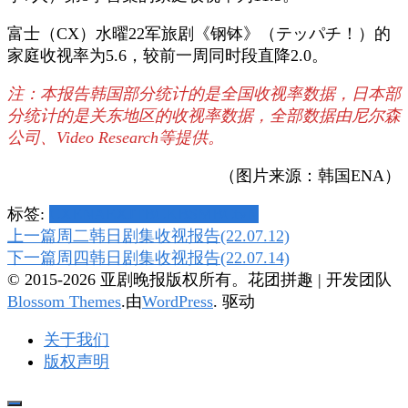
富士（CX）水曜22军旅剧《钢钵》（テッパチ！）的
家庭收视率为5.6，较前一周同时段直降2.0。
注：本报告韩国部分统计的是全国收视率数据，日本部
分统计的是关东地区的收视率数据，全部数据由尼尔森
公司、Video Research等提供。
（图片来源：韩国ENA）
标签:
CX
ENA
EX
JTBC
KBS
MBC
tvN
博
上一篇
周二韩日剧集收视报告(22.07.12)
下一篇
周四韩日剧集收视报告(22.07.14)
文
© 2015-2026 亚剧晚报版权所有。
花团拼趣 | 开发团队
导
Blossom Themes
.由
WordPress
. 驱动
航
关于我们
版权声明