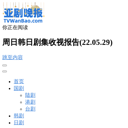
你正在阅读
亚剧晚报
戏里戏外看亚洲
周日韩日剧集收视报告(22.05.29)
跳至内容
首页
国剧
陆剧
港剧
台剧
韩剧
日剧