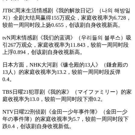
JTBC周末生活情感剧《我的解放日记》（나의 해방일
지）全剧大结局赢得155万观众，家庭收视率为6.728，
较前一周同时段上扬0.655，创该剧自身收视新高。
tvN周末情感剧《我们的蓝调》（우리들의 블루스）吸
引267万观众，家庭收视率为11.843，较前一周同时段
上浮0.894，创该剧自身收视新高。
日本方面，NHK大河剧《镰仓殿的13人》（鎌倉殿の
13人）的家庭收视率为13.2，较前一周同时段反弹
0.4。
TBS日曜21犯罪剧《我的家》（マイファミリー）的家
庭收视率为13.0，较前一周同时段下滑0.2。
NTV日曜22刑侦剧《金田一少年事件簿》（金田一少
年の事件簿）的家庭收视率为5.7，较前一周同时段下
跌0.4，创该剧自身收视新低。