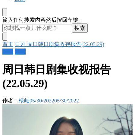
找
输入任何搜索内容然后按回车键。
什
么
东
首页
日剧
周日韩日剧集收视报告(22.05.29)
西
日剧
韩剧
吗?
周日韩日剧集收视报告
(22.05.29)
作者：
棪屾
05/30/2022
05/30/2022