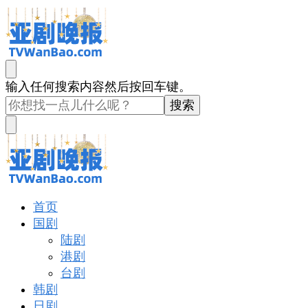
亚剧晚报
戏里戏外看亚洲
找
输入任何搜索内容然后按回车键。
什
么
东
西
吗?
亚剧晚报
戏里戏外看亚洲
首页
国剧
陆剧
港剧
台剧
韩剧
日剧