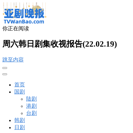
你正在阅读
亚剧晚报
戏里戏外看亚洲
周六韩日剧集收视报告(22.02.19)
跳至内容
首页
国剧
陆剧
港剧
台剧
韩剧
日剧