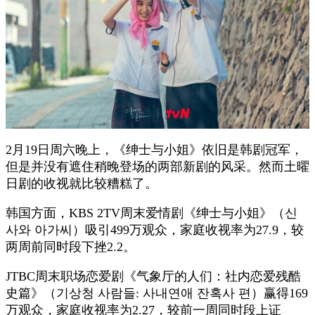
2月19日周六晚上，《绅士与小姐》依旧是韩剧冠军，
但是并没有遮住稍晚登场的两部新剧的风采。然而土曜
日剧的收视就比较糟糕了。
韩国方面，KBS 2TV周末爱情剧《绅士与小姐》（신
사와 아가씨）吸引499万观众，家庭收视率为27.9，较
两周前同时段下挫2.2。
JTBC周末职场恋爱剧《气象厅的人们：社内恋爱残酷
史篇》（기상청 사람들: 사내연애 잔혹사 편）赢得169
万观众，家庭收视率为2.27，较前一周同时段上证