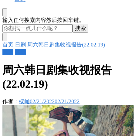
找
输入任何搜索内容然后按回车键。
什
么
东
首页
日剧
周六韩日剧集收视报告(22.02.19)
西
日剧
韩剧
吗?
周六韩日剧集收视报告
(22.02.19)
作者：
棪屾
02/21/2022
02/21/2022