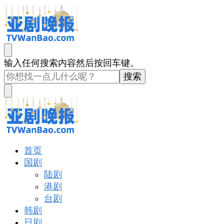
亚剧晚报
戏里戏外看亚洲
找
输入任何搜索内容然后按回车键。
什
么
东
西
吗?
亚剧晚报
戏里戏外看亚洲
首页
国剧
陆剧
港剧
台剧
韩剧
日剧