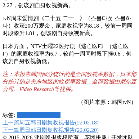
2.27，创该剧自身收视新高。
tvN周末爱情剧《二十五 二十一》（스물다섯 스물하
나）收获200万观众，家庭收视率为8.18，较前一周同
时段攀升1.81，创该剧自身收视新高。
日本方面，NTV土曜22医疗剧《逃亡医F》（逃亡医
F）的家庭收视率为6.7，较前一周同时段下挫0.6，创
该剧自身收视新低。
注：本报告韩国部分统计的是全国收视率数据，日本部
分统计的是关东地区的收视率数据，全部数据由尼尔森
公司、Video Research等提供。
（图片来源：韩国tvN）
标签:
JTBC
KBS
NTV
tvN
博
上一篇
周五韩日剧集收视报告(22.02.18)
下一篇
周日韩日剧集收视报告(22.02.20)
文
© 2015-2026 亚剧晚报版权所有。
花团拼趣 | 开发团队