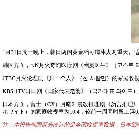
1月31日周一晚上，韩日两国黄金档可谓冰火两重天。
韩国方面，tvN月火奇幻医疗剧《幽灵医生》（고스트 닥
JTBC月火伦理剧《只一个人》（한 사람만）的家庭收视
KBS 1TV日日剧《国家代表老婆》（국가대표 와이프）
日本方面，富士（CX）月曜21漫改推理剧《勿言推理》
ホワイト）的家庭收视率为10.4，较前一周同时段上浮0.
注：本报告韩国部分统计的是全国收视率数据，日本部分统计