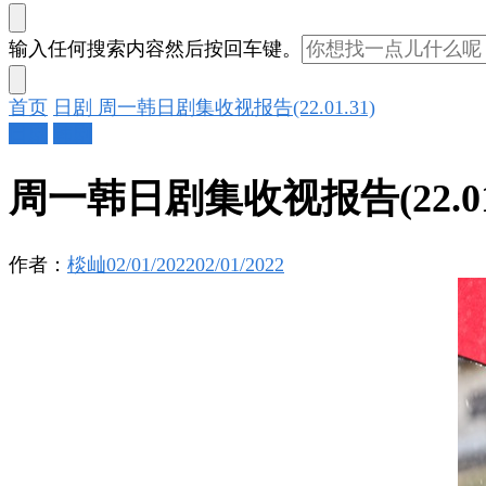
找
输入任何搜索内容然后按回车键。
什
么
首页
日剧
周一韩日剧集收视报告(22.01.31)
东
日剧
韩剧
西
吗?
周一韩日剧集收视报告(22.01.
作者：
棪屾
02/01/2022
02/01/2022