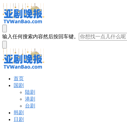
亚剧晚报
戏里戏外看亚洲
找
输入任何搜索内容然后按回车键。
什
么
东
西
吗?
亚剧晚报
戏里戏外看亚洲
首页
国剧
陆剧
港剧
台剧
韩剧
日剧