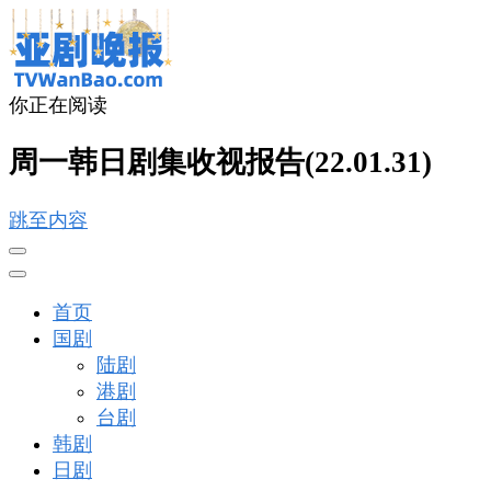
你正在阅读
亚剧晚报
戏里戏外看亚洲
周一韩日剧集收视报告(22.01.31)
跳至内容
首页
国剧
陆剧
港剧
台剧
韩剧
日剧