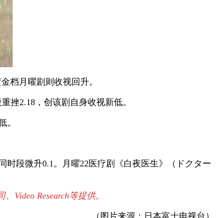
黄金档月曜剧则收视回升。
重挫2.18，创该剧自身收视新低。
新低。
同时段微升0.1。月曜22医疗剧《白夜医生》（ドクター
o Research等提供。
（图片来源：日本富士电视台）