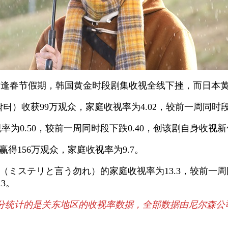
适逢春节假期，韩国黄金时段剧集收视全线下挫，而日本
터）收获99万观众，家庭收视率为4.02，较前一周同时段
率为0.50，较前一周同时段下跌0.40，创该剧自身收视
赢得156万观众，家庭收视率为9.7。
（ミステリと言う勿れ）的家庭收视率为13.3，较前一周
3。
的是关东地区的收视率数据，全部数据由尼尔森公司、Vide