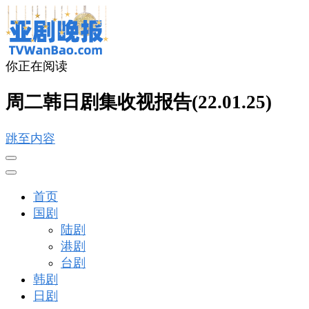
你正在阅读
亚剧晚报
戏里戏外看亚洲
周二韩日剧集收视报告(22.01.25)
跳至内容
首页
国剧
陆剧
港剧
台剧
韩剧
日剧