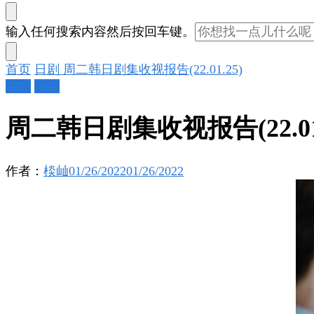
找
输入任何搜索内容然后按回车键。
什
么
首页
日剧
周二韩日剧集收视报告(22.01.25)
东
日剧
韩剧
西
吗?
周二韩日剧集收视报告(22.01.
作者：
棪屾
01/26/2022
01/26/2022