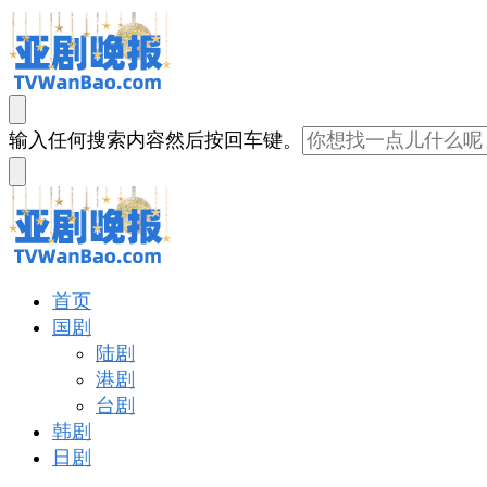
亚剧晚报
戏里戏外看亚洲
找
输入任何搜索内容然后按回车键。
什
么
东
西
吗?
亚剧晚报
戏里戏外看亚洲
首页
国剧
陆剧
港剧
台剧
韩剧
日剧