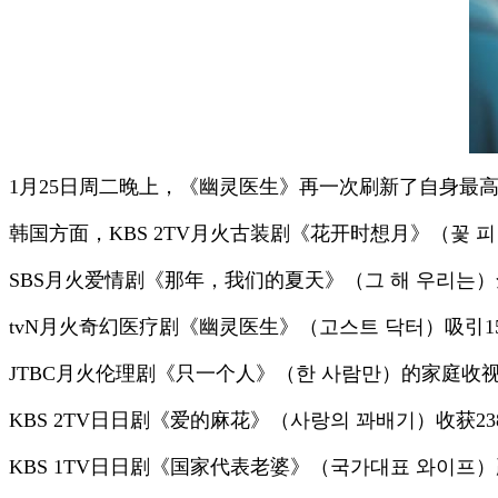
1月25日周二晚上，《幽灵医生》再一次刷新了自身最
韩国方面，KBS 2TV月火古装剧《花开时想月》（꽃 피
SBS月火爱情剧《那年，我们的夏天》（그 해 우리는）
tvN月火奇幻医疗剧《幽灵医生》（고스트 닥터）吸引1
JTBC月火伦理剧《只一个人》（한 사람만）的家庭收视率
KBS 2TV日日剧《爱的麻花》（사랑의 꽈배기）收获23
KBS 1TV日日剧《国家代表老婆》（국가대표 와이프）