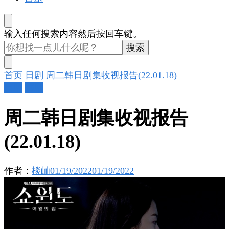
找
输入任何搜索内容然后按回车键。
什
么
东
首页
日剧
周二韩日剧集收视报告(22.01.18)
西
日剧
韩剧
吗?
周二韩日剧集收视报告
(22.01.18)
作者：
棪屾
01/19/2022
01/19/2022