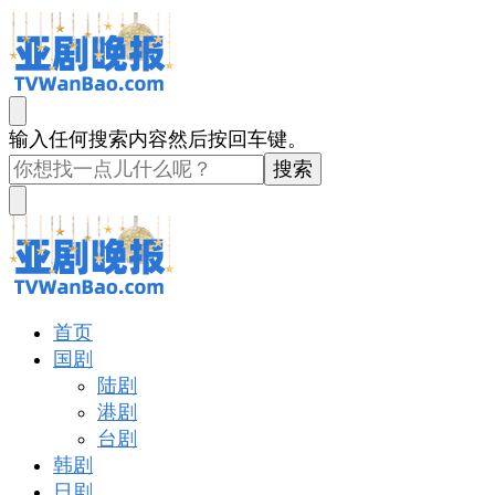
亚剧晚报
戏里戏外看亚洲
找
输入任何搜索内容然后按回车键。
什
么
东
西
吗?
亚剧晚报
戏里戏外看亚洲
首页
国剧
陆剧
港剧
台剧
韩剧
日剧