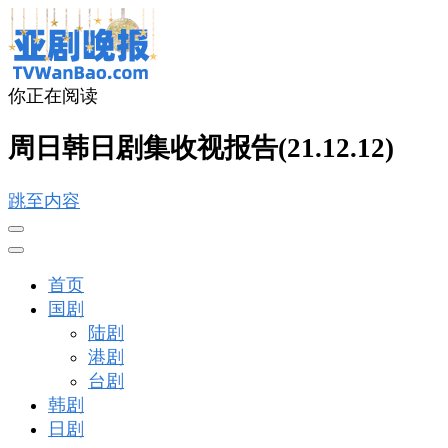
你正在阅读
亚剧晚报
戏里戏外看亚洲
周日韩日剧集收视报告(21.12.12)
跳至内容
首页
国剧
陆剧
港剧
台剧
韩剧
日剧