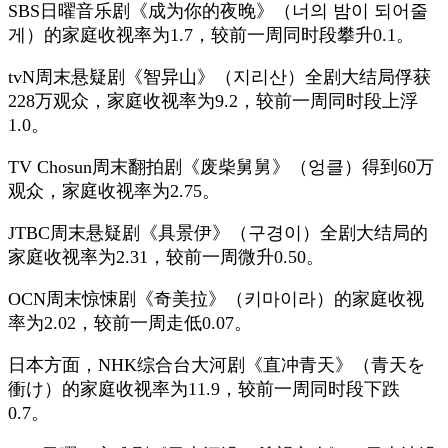
SBS日曜音乐剧《成为你的夜晚》（너의 밤이 되어줄
게）的家庭收视率为1.7，较前一周同时段攀升0.1。
tvN周末悬疑剧《智异山》（지리산）全剧大结局俘获
228万观众，家庭收视率为9.2，较前一周同时段上浮
1.0。
TV Chosun周末翻拍剧《废柴舅舅》（엉클）得到60万
观众，家庭收视率为2.75。
JTBC周末悬疑剧《具景伊》（구경이）全剧大结局的
家庭收视率为2.31，较前一周微升0.50。
OCN周末惊悚剧《奇美拉》（키마이라）的家庭收视
率为2.02，较前一周走低0.07。
日本方面，NHK综合台大河剧《直冲青天》（青天を
衝け）的家庭收视率为11.9，较前一周同时段下跌
0.7。