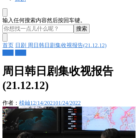
找
输入任何搜索内容然后按回车键。
什
么
东
首页
日剧
周日韩日剧集收视报告(21.12.12)
西
日剧
韩剧
吗?
周日韩日剧集收视报告
(21.12.12)
作者：
棪屾
12/14/2021
01/24/2022