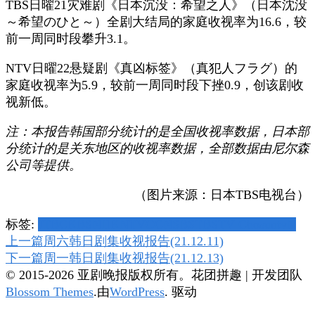
TBS日曜21灾难剧《日本沉没：希望之人》（日本沈没
～希望のひと～）全剧大结局的家庭收视率为16.6，较
前一周同时段攀升3.1。
NTV日曜22悬疑剧《真凶标签》（真犯人フラグ）的
家庭收视率为5.9，较前一周同时段下挫0.9，创该剧收
视新低。
注：本报告韩国部分统计的是全国收视率数据，日本部
分统计的是关东地区的收视率数据，全部数据由尼尔森
公司等提供。
（图片来源：日本TBS电视台）
标签:
JTBC
KBS
NHK
NTV
OCN
SBS
TBS
TV Chosun
tvN
博
上一篇
周六韩日剧集收视报告(21.12.11)
下一篇
周一韩日剧集收视报告(21.12.13)
文
© 2015-2026 亚剧晚报版权所有。
花团拼趣 | 开发团队
导
Blossom Themes
.由
WordPress
. 驱动