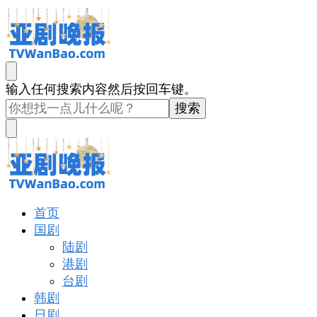
亚剧晚报
戏里戏外看亚洲
找
输入任何搜索内容然后按回车键。
什
么
东
西
吗?
亚剧晚报
戏里戏外看亚洲
首页
国剧
陆剧
港剧
台剧
韩剧
日剧