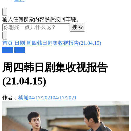
找
输入任何搜索内容然后按回车键。
什
么
东
首页
日剧
周四韩日剧集收视报告(21.04.15)
西
日剧
韩剧
吗?
周四韩日剧集收视报告
(21.04.15)
作者：
棪屾
04/17/2021
04/17/2021