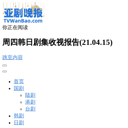
你正在阅读
亚剧晚报
戏里戏外看亚洲
周四韩日剧集收视报告(21.04.15)
跳至内容
首页
国剧
陆剧
港剧
台剧
韩剧
日剧