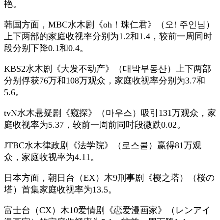
艳。
韩国方面，MBC水木剧《oh！珠仁君》（오! 주인님）
上下两部的家庭收视率分别为1.2和1.4，较前一周同时
段分别下降0.1和0.4。
KBS2水木剧《大发不动产》（대박부동산）上下两部
分别俘获76万和108万观众，家庭收视率分别为3.7和
5.6。
tvN水木悬疑剧《窥探》（마우스）吸引131万观众，家
庭收视率为5.37，较前一周前同时段微跌0.02。
JTBC水木律政剧《法学院》（로스쿨）赢得81万观
众，家庭收视率为4.11。
日本方面，朝日台（EX）木9刑事剧《樱之塔）（桜の
塔）首集家庭收视率为13.5。
富士台（CX）木10爱情剧《恋爱漫画家》（レンアイ