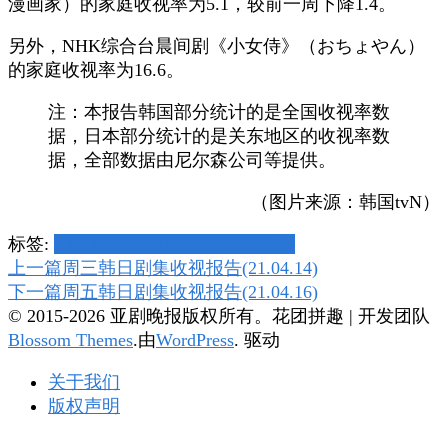
漫画家）的家庭收视率为5.1，较前一周下降1.4。
另外，NHK综合台晨间剧《小女侍》（おちょやん）
的家庭收视率为16.6。
注：本报告韩国部分统计的是全国收视率数
据，日本部分统计的是关东地区的收视率数
据，全部数据由尼尔森公司等提供。
（图片来源：韩国tvN）
标签:
CX
EX
JTBC
KBS2
MBC
NHK
tvN
博
上一篇
周三韩日剧集收视报告(21.04.14)
下一篇
周五韩日剧集收视报告(21.04.16)
文
© 2015-2026 亚剧晚报版权所有。
花团拼趣 | 开发团队
导
Blossom Themes
.由
WordPress
. 驱动
航
关于我们
版权声明