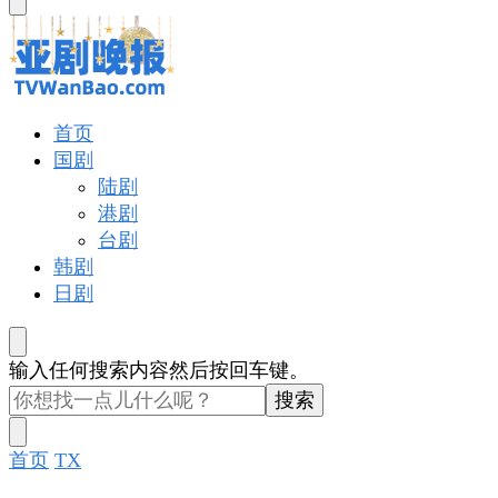
东
西
吗?
亚剧晚报
戏里戏外看亚洲
首页
国剧
陆剧
港剧
台剧
韩剧
日剧
找
输入任何搜索内容然后按回车键。
什
么
东
首页
TX
西