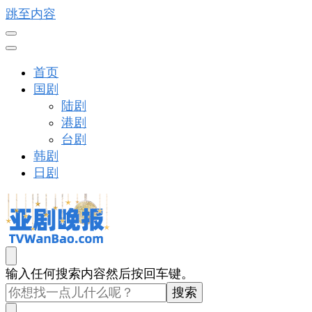
跳至内容
首页
国剧
陆剧
港剧
台剧
韩剧
日剧
亚剧晚报
戏里戏外看亚洲
找
输入任何搜索内容然后按回车键。
什
么