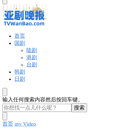
东
西
吗?
亚剧晚报
戏里戏外看亚洲
首页
国剧
陆剧
港剧
台剧
韩剧
日剧
找
输入任何搜索内容然后按回车键。
什
么
东
首页
my Video
西