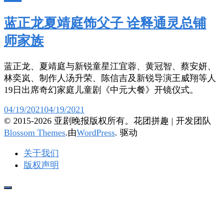
蓝正龙夏靖庭饰父子 诠释通灵总铺
师家族
蓝正龙、夏靖庭与新锐童星江宜蓉、黄冠智、蔡安妍、
林奕岚、制作人汤升荣、陈信吉及新锐导演王威翔等人
19日出席奇幻家庭儿童剧《中元大餐》开镜仪式。
04/19/2021
04/19/2021
© 2015-2026 亚剧晚报版权所有。
花团拼趣 | 开发团队
Blossom Themes
.由
WordPress
. 驱动
关于我们
版权声明