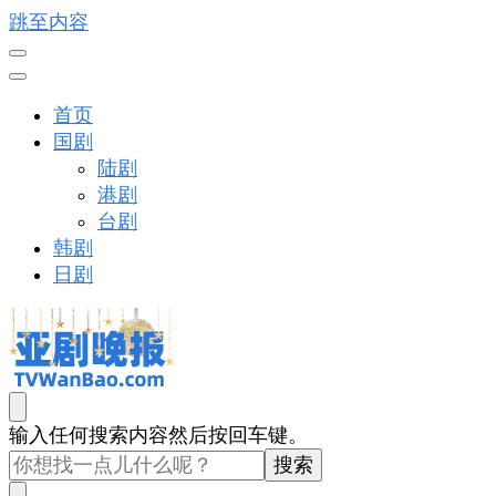
跳至内容
首页
国剧
陆剧
港剧
台剧
韩剧
日剧
亚剧晚报
戏里戏外看亚洲
找
输入任何搜索内容然后按回车键。
什
么