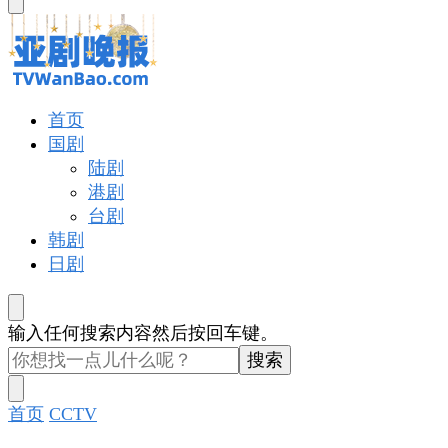
东
西
吗?
亚剧晚报
戏里戏外看亚洲
首页
国剧
陆剧
港剧
台剧
韩剧
日剧
找
输入任何搜索内容然后按回车键。
什
么
东
首页
CCTV
西