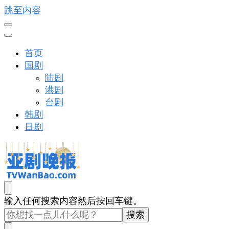
跳至内容
首页
国剧
陆剧
港剧
台剧
韩剧
日剧
亚剧晚报
戏里戏外看亚洲
找
输入任何搜索内容然后按回车键。
什
么