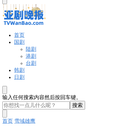
东
西
吗?
亚剧晚报
戏里戏外看亚洲
首页
国剧
陆剧
港剧
台剧
韩剧
日剧
找
输入任何搜索内容然后按回车键。
什
么
东
首页
雪域雄鹰
西