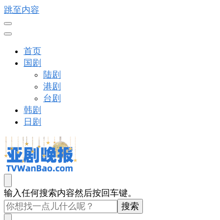
跳至内容
首页
国剧
陆剧
港剧
台剧
韩剧
日剧
亚剧晚报
戏里戏外看亚洲
找
输入任何搜索内容然后按回车键。
什
么