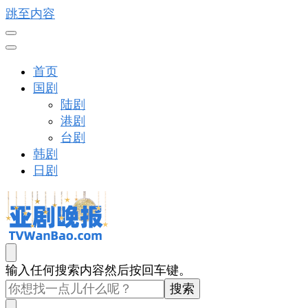
跳至内容
首页
国剧
陆剧
港剧
台剧
韩剧
日剧
亚剧晚报
戏里戏外看亚洲
找
输入任何搜索内容然后按回车键。
什
么