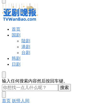
东
西
吗?
亚剧晚报
戏里戏外看亚洲
首页
国剧
陆剧
港剧
台剧
韩剧
日剧
找
输入任何搜索内容然后按回车键。
什
么
东
首页
妖怪人间
西