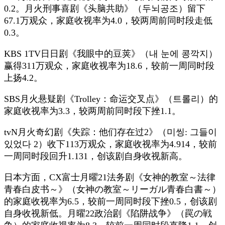
0.2。月火刑事喜剧《头脑共助》（두뇌공조）留下
67.1万观众，家庭收视率为4.0，较两周前同时段走低
0.3。
KBS 1TV日日剧《我眼中的豆荚》（내 눈에 콩깍지）
赢得311万观众，家庭收视率为18.6，较前一周同时段
上扬4.2。
SBS月火悬疑剧《Trolley：命运交叉点》（트롤리）的
家庭收视率为3.3，较两周前同时段下挫1.1。
tvN月火奇幻剧《失踪：他们存在过2》（미씽: 그들이
있었다 2）收下113万观众，家庭收视率为4.914，较前
一周同时段回升1.131，创该剧自身收视新高。
日本方面，CX富士月曜21法务剧《女神的教室～法律
青春白皮书～》（女神の教室～リーガル青春白書～）
的家庭收视率为6.5，较前一周同时段下挫0.5，创该剧
自身收视新低。月曜22政治剧《陷阱战争》（罠の戦