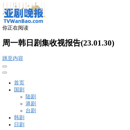
你正在阅读
亚剧晚报
戏里戏外看亚洲
周一韩日剧集收视报告(23.01.30)
跳至内容
首页
国剧
陆剧
港剧
台剧
韩剧
日剧