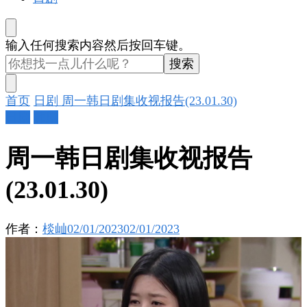
找
输入任何搜索内容然后按回车键。
什
么
东
首页
日剧
周一韩日剧集收视报告(23.01.30)
西
日剧
韩剧
吗?
周一韩日剧集收视报告
(23.01.30)
作者：
棪屾
02/01/2023
02/01/2023