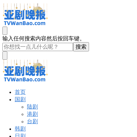
亚剧晚报
戏里戏外看亚洲
找
输入任何搜索内容然后按回车键。
什
么
东
西
吗?
亚剧晚报
戏里戏外看亚洲
首页
国剧
陆剧
港剧
台剧
韩剧
日剧