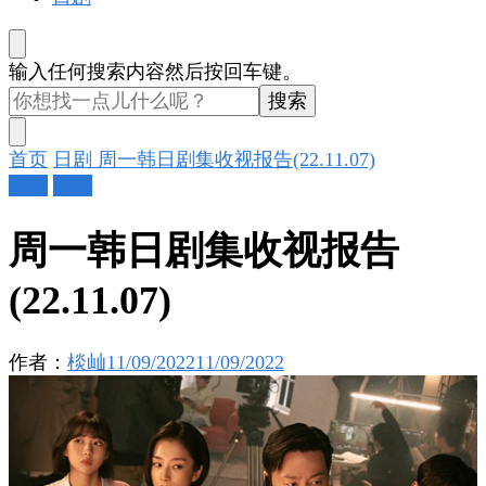
找
输入任何搜索内容然后按回车键。
什
么
东
首页
日剧
周一韩日剧集收视报告(22.11.07)
西
日剧
韩剧
吗?
周一韩日剧集收视报告
(22.11.07)
作者：
棪屾
11/09/2022
11/09/2022