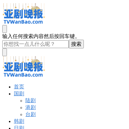
亚剧晚报
戏里戏外看亚洲
找
输入任何搜索内容然后按回车键。
什
么
东
西
吗?
亚剧晚报
戏里戏外看亚洲
首页
国剧
陆剧
港剧
台剧
韩剧
日剧