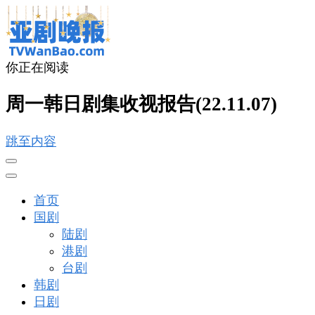
你正在阅读
亚剧晚报
戏里戏外看亚洲
周一韩日剧集收视报告(22.11.07)
跳至内容
首页
国剧
陆剧
港剧
台剧
韩剧
日剧