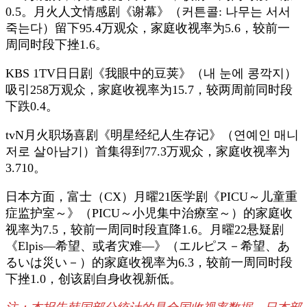
0.5。月火人文情感剧《谢幕》（커튼콜: 나무는 서서
죽는다）留下95.4万观众，家庭收视率为5.6，较前一
周同时段下挫1.6。
KBS 1TV日日剧《我眼中的豆荚》（내 눈에 콩깍지）
吸引258万观众，家庭收视率为15.7，较两周前同时段
下跌0.4。
tvN月火职场喜剧《明星经纪人生存记》（연예인 매니
저로 살아남기）首集得到77.3万观众，家庭收视率为
3.710。
日本方面，富士（CX）月曜21医学剧《PICU～儿童重
症监护室～》（PICU～小児集中治療室～）的家庭收
视率为7.5，较前一周同时段直降1.6。月曜22悬疑剧
《Elpis—希望、或者灾难—》（エルピス－希望、あ
るいは災い－）的家庭收视率为6.3，较前一周同时段
下挫1.0，创该剧自身收视新低。