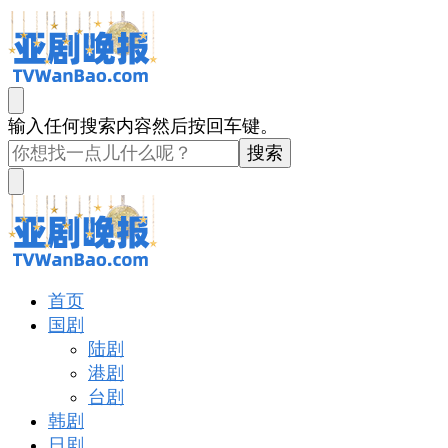
亚剧晚报
戏里戏外看亚洲
找
输入任何搜索内容然后按回车键。
什
么
东
西
吗?
亚剧晚报
戏里戏外看亚洲
首页
国剧
陆剧
港剧
台剧
韩剧
日剧