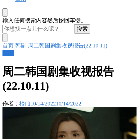
找
输入任何搜索内容然后按回车键。
什
么
东
首页
韩剧
周二韩国剧集收视报告(22.10.11)
西
韩剧
吗?
周二韩国剧集收视报告
(22.10.11)
作者：
棪屾
10/14/2022
10/14/2022