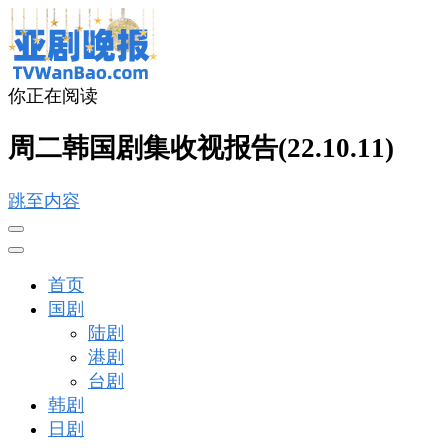
你正在阅读
亚剧晚报
戏里戏外看亚洲
周二韩国剧集收视报告(22.10.11)
跳至内容
首页
国剧
陆剧
港剧
台剧
韩剧
日剧