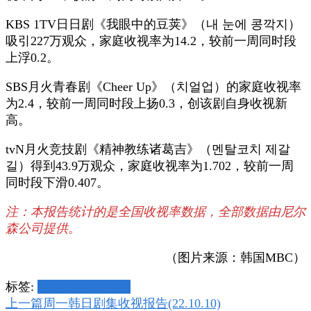
KBS 1TV日日剧《我眼中的豆荚》（내 눈에 콩깍지）
吸引227万观众，家庭收视率为14.2，较前一周同时段
上浮0.2。
SBS月火青春剧《Cheer Up》（치얼업）的家庭收视率
为2.4，较前一周同时段上扬0.3，创该剧自身收视新
高。
tvN月火竞技剧《精神教练诸葛吉》（멘탈코치 제갈
길）得到43.9万观众，家庭收视率为1.702，较前一周
同时段下滑0.407。
注：本报告统计的是全国收视率数据，全部数据由尼尔
森公司提供。
（图片来源：韩国MBC）
标签:
KBS
MBC
SBS
tvN
博
上一篇
周一韩日剧集收视报告(22.10.10)