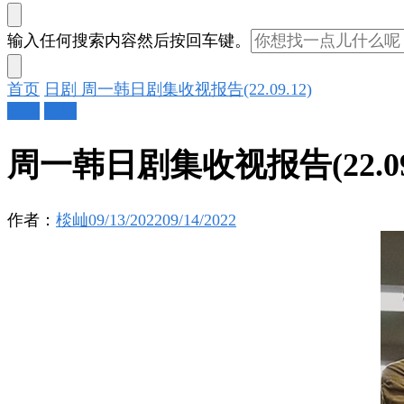
找
输入任何搜索内容然后按回车键。
什
么
首页
日剧
周一韩日剧集收视报告(22.09.12)
东
日剧
韩剧
西
吗?
周一韩日剧集收视报告(22.09.
作者：
棪屾
09/13/2022
09/14/2022