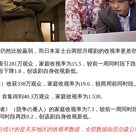
现仍然比较羸弱，而日本富士台两部月曜剧的收视率更差
吸引281万观众，家庭收视率为15.5，较前一周同时段下
时段下降1.8，创该剧自身收视新低。
생）收获338万观众，家庭收视率为19.6，较两周前同时段上
集得到40.3万观众，家庭收视率为1.530。
者》（競争の番人）的家庭收视率为7.3，较前一周同时段
同时段再跌0.2，创该剧自身收视新低。
的是关东地区的收视率数据，全部数据由尼尔森公司、Vide