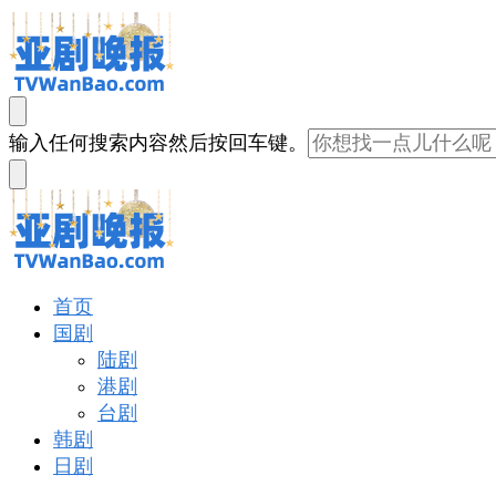
亚剧晚报
戏里戏外看亚洲
找
输入任何搜索内容然后按回车键。
什
么
东
西
吗?
亚剧晚报
戏里戏外看亚洲
首页
国剧
陆剧
港剧
台剧
韩剧
日剧