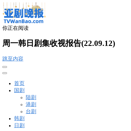
你正在阅读
亚剧晚报
戏里戏外看亚洲
周一韩日剧集收视报告(22.09.12)
跳至内容
首页
国剧
陆剧
港剧
台剧
韩剧
日剧