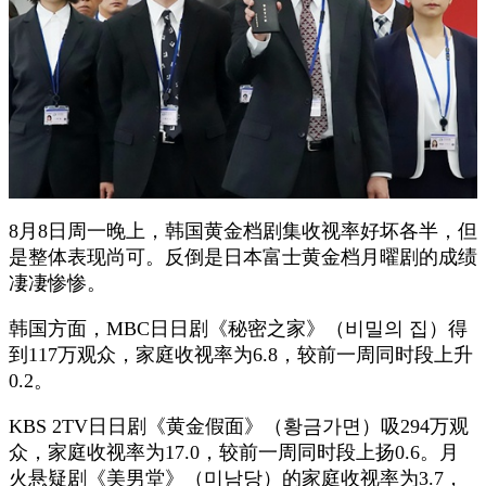
8月8日周一晚上，韩国黄金档剧集收视率好坏各半，但
是整体表现尚可。反倒是日本富士黄金档月曜剧的成绩
凄凄惨惨。
韩国方面，MBC日日剧《秘密之家》（비밀의 집）得
到117万观众，家庭收视率为6.8，较前一周同时段上升
0.2。
KBS 2TV日日剧《黄金假面》（황금가면）吸294万观
众，家庭收视率为17.0，较前一周同时段上扬0.6。月
火悬疑剧《美男堂》（미남당）的家庭收视率为3.7，