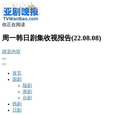
你正在阅读
亚剧晚报
戏里戏外看亚洲
周一韩日剧集收视报告(22.08.08)
跳至内容
首页
国剧
陆剧
港剧
台剧
韩剧
日剧