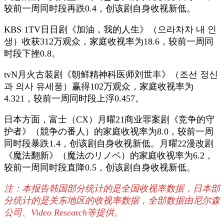
较前一周同时段再跌0.4，创该剧自身收视新低。
KBS 1TV日日剧《加油，我的人生》（으라차차 내 인
생）收获312万观众，家庭收视率为18.6，较前一周同
时段下挫0.8。
tvN月火古装剧《朝鲜精神科医师刘世丰》（조선 정신
과 의사 유세풍）赢得102万观众，家庭收视率为
4.321，较前一周同时段上浮0.457。
日本方面，富士（CX）月曜21商业罪案剧《竞争的守
护者》（競争の番人）的家庭收视率为8.0，较前一周
同时段暴跌1.4，创该剧自身收视新低。月曜22漫改剧
《魔法翻新》（魔法のリノベ）的家庭收视率为6.2，
较前一周同时段直降0.5，创该剧自身收视新低。
注：本报告韩国部分统计的是全国收视率数据，日本部
分统计的是关东地区的收视率数据，全部数据由尼尔森
公司、Video Research等提供。