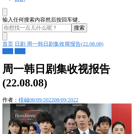
找
输入任何搜索内容然后按回车键。
什
么
东
首页
日剧
周一韩日剧集收视报告(22.08.08)
西
日剧
韩剧
吗?
周一韩日剧集收视报告
(22.08.08)
作者：
棪屾
08/09/2022
08/09/2022