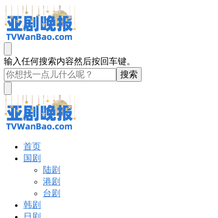
亚剧晚报
戏里戏外看亚洲
找
输入任何搜索内容然后按回车键。
什
么
东
西
吗?
亚剧晚报
戏里戏外看亚洲
首页
国剧
陆剧
港剧
台剧
韩剧
日剧