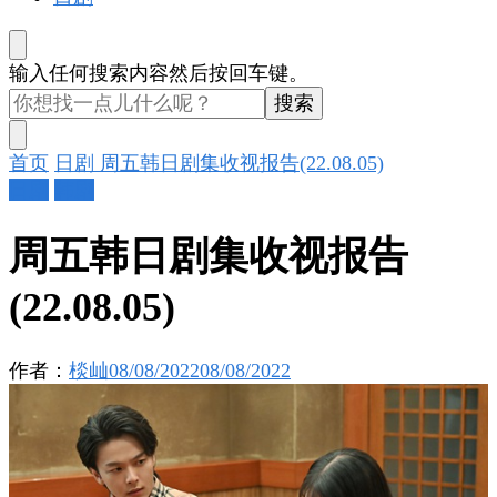
找
输入任何搜索内容然后按回车键。
什
么
东
首页
日剧
周五韩日剧集收视报告(22.08.05)
西
日剧
韩剧
吗?
周五韩日剧集收视报告
(22.08.05)
作者：
棪屾
08/08/2022
08/08/2022