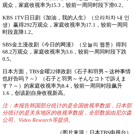
观众，家庭收视率为15.3，较前一周同时段下滑0.2。
KBS 1TV日日剧《加油，我的人生》（으라차차 내 인
생）赢得292万观众，家庭收视率为17.1，较前一周同
时段直降1.2。
SBS金土漫改剧《今日的网漫》（오늘의 웹툰）得到
68.2万观众，家庭收视率为3.6，较前一周同时段下跌
0.5。
日本方面，TBS金曜22律政剧《石子和羽男～这种事情
也好告吗？～》（石子と羽男～そんなコトで訴えま
す？～）的家庭收视率为8.4，较前一周同时段飙升
1.6，创该剧自身收视新高。
注：本报告韩国部分统计的是全国收视率数据，日本部
分统计的是关东地区的收视率数据，全部数据由尼尔森
公司、Video Research等提供。
（图片来源：日本TBS电视台）