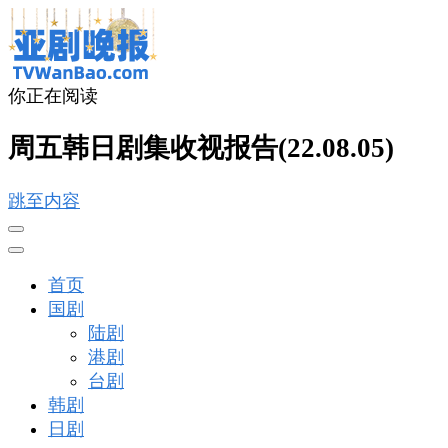
你正在阅读
亚剧晚报
戏里戏外看亚洲
周五韩日剧集收视报告(22.08.05)
跳至内容
首页
国剧
陆剧
港剧
台剧
韩剧
日剧