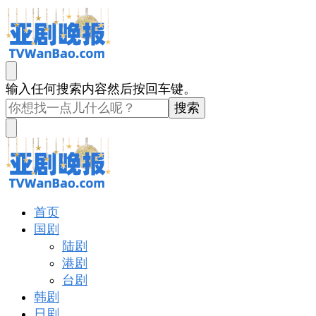
亚剧晚报
戏里戏外看亚洲
找
输入任何搜索内容然后按回车键。
什
么
东
西
吗?
亚剧晚报
戏里戏外看亚洲
首页
国剧
陆剧
港剧
台剧
韩剧
日剧