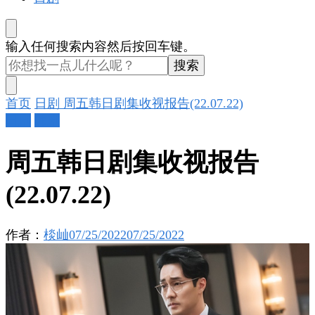
找
输入任何搜索内容然后按回车键。
什
么
东
首页
日剧
周五韩日剧集收视报告(22.07.22)
西
日剧
韩剧
吗?
周五韩日剧集收视报告
(22.07.22)
作者：
棪屾
07/25/2022
07/25/2022