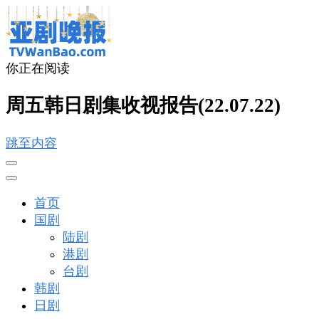
你正在阅读
亚剧晚报
戏里戏外看亚洲
周五韩日剧集收视报告(22.07.22)
跳至内容
首页
国剧
陆剧
港剧
台剧
韩剧
日剧