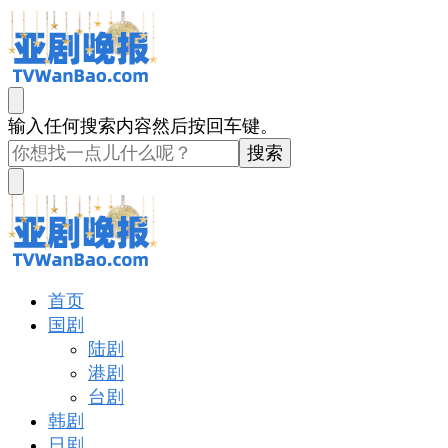
亚剧晚报
戏里戏外看亚洲
找
输入任何搜索内容然后按回车键。
什
么
东
西
吗?
亚剧晚报
戏里戏外看亚洲
首页
国剧
陆剧
港剧
台剧
韩剧
日剧