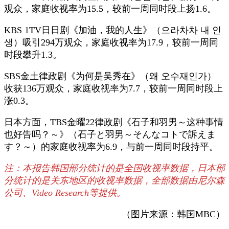
观众，家庭收视率为15.5，较前一周同时段上扬1.6。
KBS 1TV日日剧《加油，我的人生》（으라차차 내 인
생）吸引294万观众，家庭收视率为17.9，较前一周同
时段攀升1.3。
SBS金土律政剧《为何是吴秀在》（왜 오수재인가）
收获136万观众，家庭收视率为7.7，较前一周同时段上
涨0.3。
日本方面，TBS金曜22律政剧《石子和羽男～这种事情
也好告吗？～》（石子と羽男～そんなコトで訴えま
す？～）的家庭收视率为6.9，与前一周同时段持平。
注：本报告韩国部分统计的是全国收视率数据，日本部
分统计的是关东地区的收视率数据，全部数据由尼尔森
公司、Video Research等提供。
（图片来源：韩国MBC）