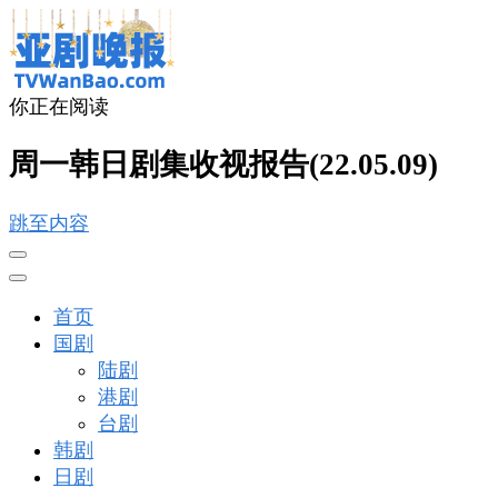
你正在阅读
亚剧晚报
戏里戏外看亚洲
周一韩日剧集收视报告(22.05.09)
跳至内容
首页
国剧
陆剧
港剧
台剧
韩剧
日剧