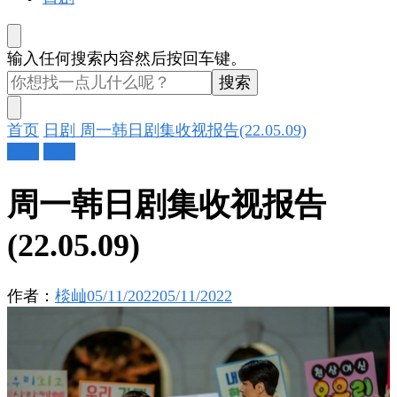
找
输入任何搜索内容然后按回车键。
什
么
东
首页
日剧
周一韩日剧集收视报告(22.05.09)
西
日剧
韩剧
吗?
周一韩日剧集收视报告
(22.05.09)
作者：
棪屾
05/11/2022
05/11/2022