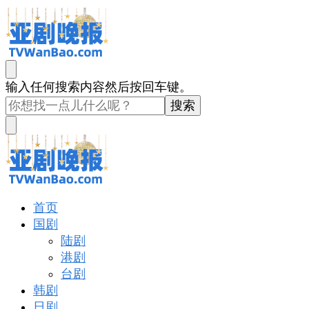
亚剧晚报
戏里戏外看亚洲
找
输入任何搜索内容然后按回车键。
什
么
东
西
吗?
亚剧晚报
戏里戏外看亚洲
首页
国剧
陆剧
港剧
台剧
韩剧
日剧