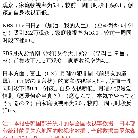
观众，家庭收视率为5.4，较前一周同时段下跌0.1，创
该剧自身收视新低。
KBS 1TV日日剧《加油，我的人生》（으라차차 내 인
생）吸引262万观众，家庭收视率为16.5，较前一周同
时段下挫0.6。
SBS月火爱情剧《我们从今天开始》（우리는 오늘부
터）首集收下71.2万观众，家庭收视率为4.1。
日本方面，富士（CX）月曜21犯罪剧《前男友的遗
属》（元彼の遺言状）的家庭收视率为8.4，较前一周
同时段下降0.4，创该剧自身收视新低。月曜22浪漫爱
情剧《恋爱何必当真？》（恋なんて、本気でやってど
うするの？）的家庭收视率为6.0，较前一周同时段反
弹0.5。
注：本报告韩国部分统计的是全国收视率数据，日本部
分统计的是关东地区的收视率数据，全部数据由尼尔森