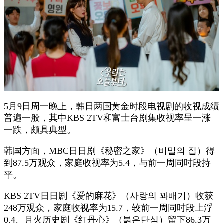
5月9日周一晚上，韩日两国黄金时段电视剧的收视成绩
普遍一般，其中KBS 2TV和富士台剧集收视率呈一涨
一跌，颇具典型。
韩国方面，MBC日日剧《秘密之家》（비밀의 집）得
到87.5万观众，家庭收视率为5.4，与前一周同时段持
平。
KBS 2TV日日剧《爱的麻花》（사랑의 꽈배기）收获
248万观众，家庭收视率为15.7，较前一周同时段上浮
0.4。月火历史剧《红丹心》（붉은단심）留下86.3万