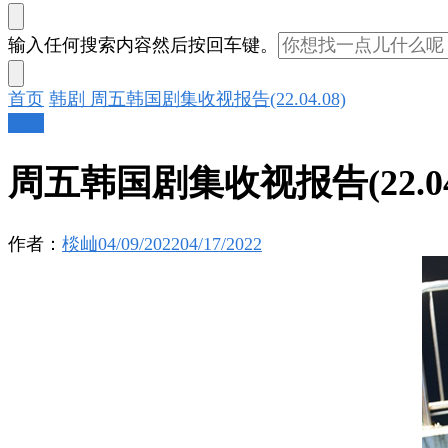
找
输入任何搜索内容然后按回车键。
什
么
首页
韩剧
周五韩国剧集收视报告(22.04.08)
东
韩剧
西
吗?
周五韩国剧集收视报告(22.04.
作者：
棪屾
04/09/2022
04/17/2022