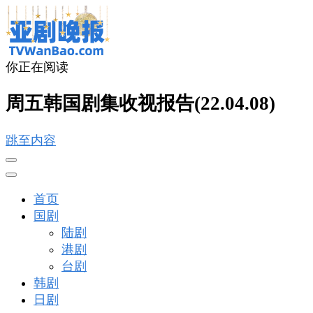
你正在阅读
亚剧晚报
戏里戏外看亚洲
周五韩国剧集收视报告(22.04.08)
跳至内容
首页
国剧
陆剧
港剧
台剧
韩剧
日剧