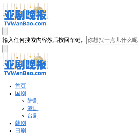
亚剧晚报
戏里戏外看亚洲
找
输入任何搜索内容然后按回车键。
什
么
东
西
吗?
亚剧晚报
戏里戏外看亚洲
首页
国剧
陆剧
港剧
台剧
韩剧
日剧