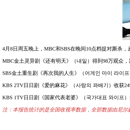
4月8日周五晚上，MBC和SBS在晚间10点档捉对厮杀
MBC金土灵异剧《还有明天》（내일）得到98万观众，家
SBS金土重生剧《再次我的人生》（어게인 마이 라이프
KBS 2TV日日剧《爱的麻花》（사랑의 꽈배기）收获24
KBS 1TV日日剧《国家代表老婆》（국가대표 와이프）
注：本报告统计的是全国收视率数据，全部数据由尼尔