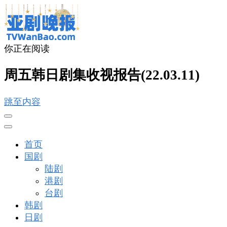
你正在阅读
亚剧晚报
戏里戏外看亚洲
周五韩日剧集收视报告(22.03.11)
跳至内容
首页
国剧
陆剧
港剧
台剧
韩剧
日剧