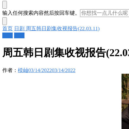
找
输入任何搜索内容然后按回车键。
什
么
首页
日剧
周五韩日剧集收视报告(22.03.11)
东
日剧
韩剧
西
吗?
周五韩日剧集收视报告(22.03.
作者：
棪屾
03/14/2022
03/14/2022