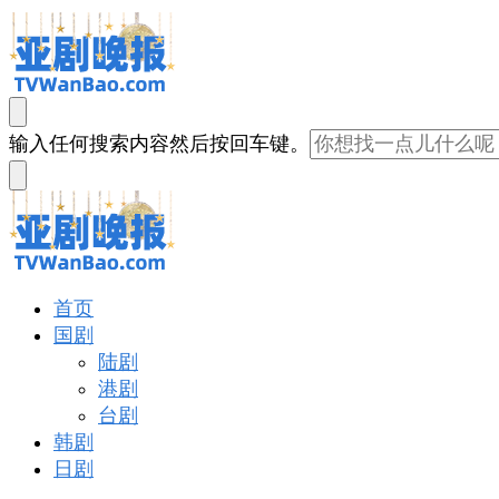
亚剧晚报
戏里戏外看亚洲
找
输入任何搜索内容然后按回车键。
什
么
东
西
吗?
亚剧晚报
戏里戏外看亚洲
首页
国剧
陆剧
港剧
台剧
韩剧
日剧