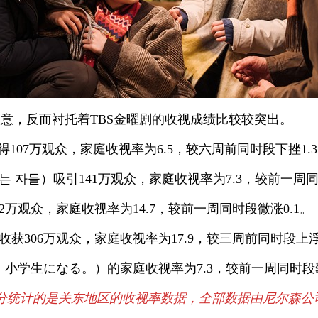
人意，反而衬托着TBS金曜剧的收视成绩比较较突出。
07万观众，家庭收视率为6.5，较六周前同时段下挫1.
 자들）吸引141万观众，家庭收视率为7.3，较前一周同
2万观众，家庭收视率为14.7，较前一周同时段微涨0.1。
收获306万观众，家庭收视率为17.9，较三周前同时段上浮
小学生になる。）的家庭收视率为7.3，较前一周同时段攀
的是关东地区的收视率数据，全部数据由尼尔森公司、Vide