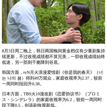
8月3日周二晚上，韩日两国晚间黄金档仅有少量剧集持
续更新，不过收视成绩都不算完美，一部收视成绩始终
低迷，另一部则干脆降到谷底。
韩国方面，tvN月火浪漫爱情剧《你是我的春天》（너
는 나의 봄）得到49万观众，家庭收视率为2.37，较前
一周同时段回升0.38。
日本方面，TBS火10漫改剧《恋爱协议书》（プロミ
ス・シンデレラ）的家庭收视率为6.2，较前一周同时
段下降0.5，创该剧收视新低。