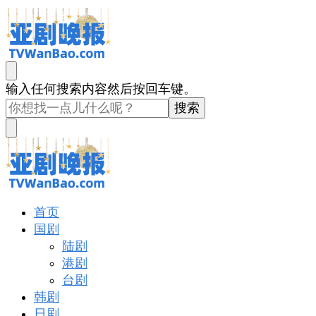
亚剧晚报
戏里戏外看亚洲
找
输入任何搜索内容然后按回车键。
什
么
东
西
吗?
亚剧晚报
戏里戏外看亚洲
首页
国剧
陆剧
港剧
台剧
韩剧
日剧