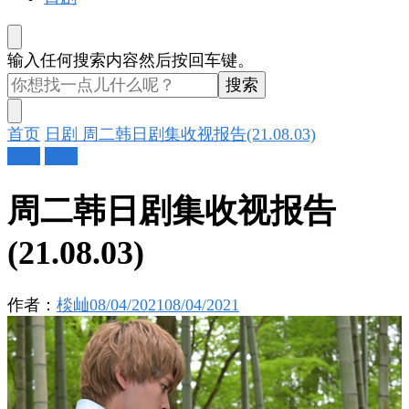
找
输入任何搜索内容然后按回车键。
什
么
东
首页
日剧
周二韩日剧集收视报告(21.08.03)
西
日剧
韩剧
吗?
周二韩日剧集收视报告
(21.08.03)
作者：
棪屾
08/04/2021
08/04/2021