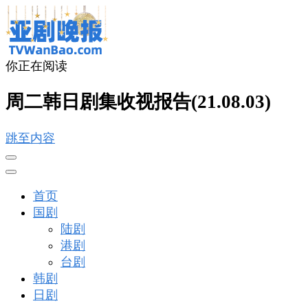
你正在阅读
亚剧晚报
戏里戏外看亚洲
周二韩日剧集收视报告(21.08.03)
跳至内容
首页
国剧
陆剧
港剧
台剧
韩剧
日剧