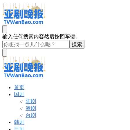
亚剧晚报
戏里戏外看亚洲
找
输入任何搜索内容然后按回车键。
什
么
东
西
吗?
亚剧晚报
戏里戏外看亚洲
首页
国剧
陆剧
港剧
台剧
韩剧
日剧