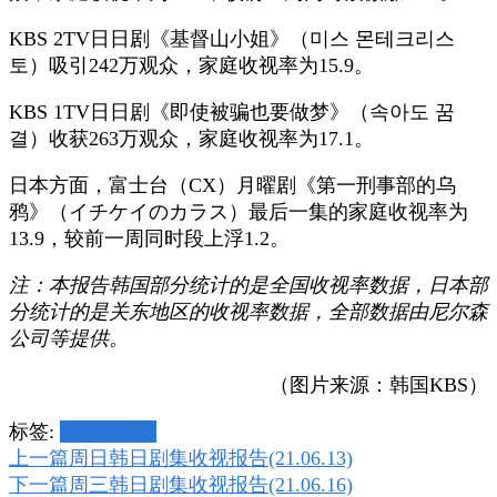
KBS 2TV日日剧《基督山小姐》（미스 몬테크리스
토）吸引242万观众，家庭收视率为15.9。
KBS 1TV日日剧《即使被骗也要做梦》（속아도 꿈
결）收获263万观众，家庭收视率为17.1。
日本方面，富士台（CX）月曜剧《第一刑事部的乌
鸦》（イチケイのカラス）最后一集的家庭收视率为
13.9，较前一周同时段上浮1.2。
注：本报告韩国部分统计的是全国收视率数据，日本部
分统计的是关东地区的收视率数据，全部数据由尼尔森
公司等提供。
（图片来源：韩国KBS）
标签:
CX
KBS
tvN
博
上一篇
周日韩日剧集收视报告(21.06.13)
下一篇
周三韩日剧集收视报告(21.06.16)