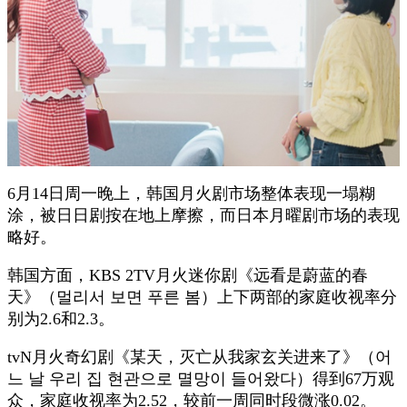
6月14日周一晚上，韩国月火剧市场整体表现一塌糊
涂，被日日剧按在地上摩擦，而日本月曜剧市场的表现
略好。
韩国方面，KBS 2TV月火迷你剧《远看是蔚蓝的春
天》（멀리서 보면 푸른 봄）上下两部的家庭收视率分
别为2.6和2.3。
tvN月火奇幻剧《某天，灭亡从我家玄关进来了》（어
느 날 우리 집 현관으로 멸망이 들어왔다）得到67万观
众，家庭收视率为2.52，较前一周同时段微涨0.02。