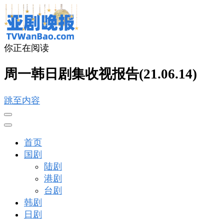
你正在阅读
亚剧晚报
戏里戏外看亚洲
周一韩日剧集收视报告(21.06.14)
跳至内容
首页
国剧
陆剧
港剧
台剧
韩剧
日剧