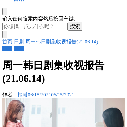
找
输入任何搜索内容然后按回车键。
什
么
东
首页
日剧
周一韩日剧集收视报告(21.06.14)
西
日剧
韩剧
吗?
周一韩日剧集收视报告
(21.06.14)
作者：
棪屾
06/15/2021
06/15/2021