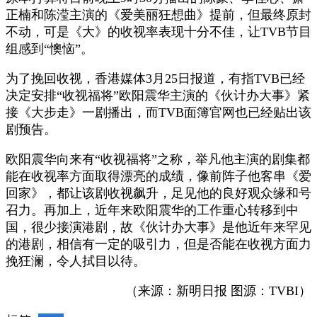
正楠和陈滢主演的《爱美丽狂想曲》提前，但最终原封
不动，可是《大》的收视率表现十分不佳，让TVB节目
组感到“懊恼”。
为了挽回收视，香港媒体3月25日报道，有指TVB已经
决定安排“收视福将”欧阳震华主演的《伙计办大事》紧
接《大步走》一剧播出，而TVB面簿官网也已经贴出该
剧预告。
欧阳震华向来有“收视福将”之称，举凡他主演的剧集都
能在收视率方面取得漂亮的成绩，像前阵子他客串《爱
回家》，都让该剧收视飙升，足见他的良好观众缘和号
召力。再加上，近年来欧阳震华的工作重心转移到中
国，很少接演港剧，故《伙计办大事》是他近年来罕见
的港剧，相信有一定的吸引力，但是否能在收视方面力
挽狂澜，令人拭目以待。
（来源：新明日报 图源：TVBI）