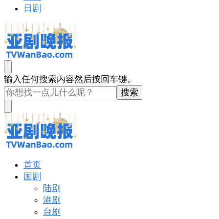
日剧
亚剧晚报
戏里戏外看亚洲
找
输入任何搜索内容然后按回车键。
什
么
东
西
吗?
亚剧晚报
戏里戏外看亚洲
首页
国剧
陆剧
港剧
台剧