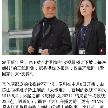
农历新年后，TVB黄金档剧集的收视频频走下坡，每晚
8时起的三线剧集，据香港媒体报道，仅靠环境剧《爱
回家》来“支撑”。
其他两部剧的收视皆不理想，像刚在本月8日开播，由
陈山聪和姚子羚主演的《大步走》，首周的收视平均只
得18.8点，比起之前《陀枪师姐2021》结局篇平均收视
23.6点，跌近5点，而在《大》开播之前，更有传TVB
原本打算将目前晚上9时30分播出的陈豪、李佳芯、萧