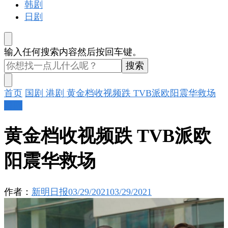
韩剧
日剧
找
输入任何搜索内容然后按回车键。
什
么
东
首页
国剧
港剧
黄金档收视频跌 TVB派欧阳震华救场
西
港剧
吗?
黄金档收视频跌 TVB派欧
阳震华救场
作者：
新明日报
03/29/2021
03/29/2021