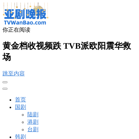
你正在阅读
亚剧晚报
戏里戏外看亚洲
黄金档收视频跌 TVB派欧阳震华救
场
跳至内容
首页
国剧
陆剧
港剧
台剧
韩剧