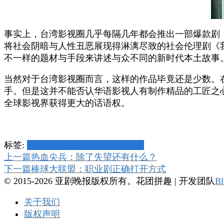
事实上，台湾影视圈几乎每隔几年都会推出一部爆款剧，
将社会阴暗与人性丑恶展现得淋漓尽致的社会伦理剧《
不一样的题材与手段来讲述与众不同的新时代本土故事
当然对于台湾影视圈而言，这样的作品毕竟还是少数。在
手。但是这并不能否认华语影视人有制作精品的工匠之
全球影视界获得更大的话语权。
标签:
中视
台剧
想见你
柯佳嬿
许光汉
博
上一篇
热血尖兵：除了失望还有什么？
下一篇
棒球大联盟：职业剧正确打开方式
文
© 2015-2026 亚剧晚报版权所有。
花团拼趣 | 开发团队
Bl
导
关于我们
航
版权声明