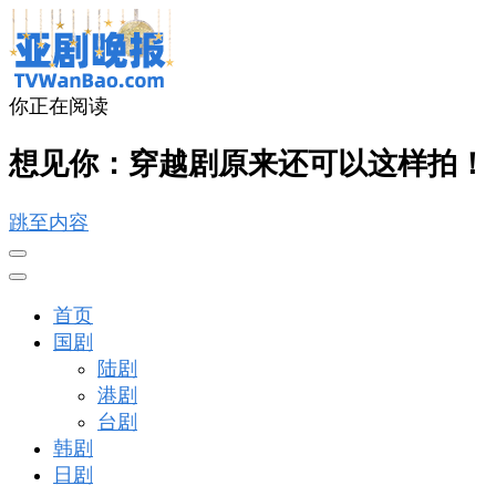
你正在阅读
亚剧晚报
戏里戏外看亚洲
想见你：穿越剧原来还可以这样拍！
跳至内容
首页
国剧
陆剧
港剧
台剧
韩剧
日剧