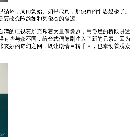
限循环，周而复始。如果成真，那便真的细思恐极了。
是要改变陈韵如和莫俊杰的命运。
台湾的电视荧屏充斥着大量偶像剧，用俗烂的桥段讲述
变得有些与众不同，给台式偶像剧注入了新的元素。因为
张玄妙的奇幻之网，既让剧情百转千回，也牵动着观众