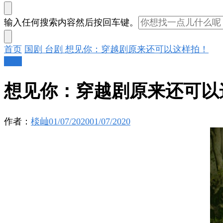
找
输入任何搜索内容然后按回车键。
什
么
首页
国剧
台剧
想见你：穿越剧原来还可以这样拍！
东
台剧
西
吗?
想见你：穿越剧原来还可以
作者：
棪屾
01/07/2020
01/07/2020