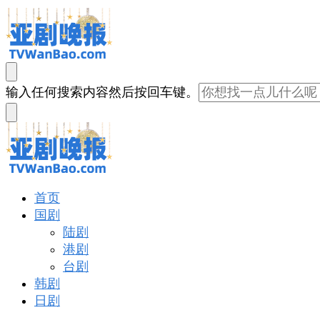
亚剧晚报
戏里戏外看亚洲
找
输入任何搜索内容然后按回车键。
什
么
东
西
吗?
亚剧晚报
戏里戏外看亚洲
首页
国剧
陆剧
港剧
台剧
韩剧
日剧