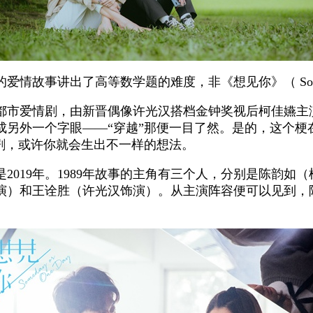
故事讲出了高等数学题的难度，非《想见你》（ Someday 
部都市爱情剧，由新晋偶像许光汉搭档金钟奖视后柯佳嬿主
成另外一个字眼——“穿越”那便一目了然。是的，这个梗
剧，或许你就会生出不一样的想法。
是2019年。1989年故事的主角有三个人，分别是陈韵
饰演）和王诠胜（许光汉饰演）。从主演阵容便可以见到