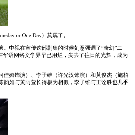
or One Day）莫属了。
演。中视在宣传这部剧集的时候刻意强调了“奇幻”二
在华语网络文学界早已用烂，失去了往日的光辉，成为
如（柯佳嬿饰演）、李子维（许光汉饰演）和莫俊杰（施柏
，陈韵如与黄雨萱长得极为相似，李子维与王诠胜也几乎