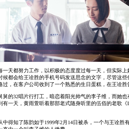
每一天都努力工作，以积极的态度度过每一天，但实际上
时候都会给王诠胜的手机号码发送思念的文字，尽管这些
影略过，在客户公司收到了一个熟悉的生日蛋糕，在王诠胜
舅舅的32唱片行打工，暗恋着阳光帅气的李子维，而她也
一天，黄雨萱听着那部老式随身听里的伍佰的老歌《Las
间，从中得知了陈韵如于1999年2月14日被杀，一个与王