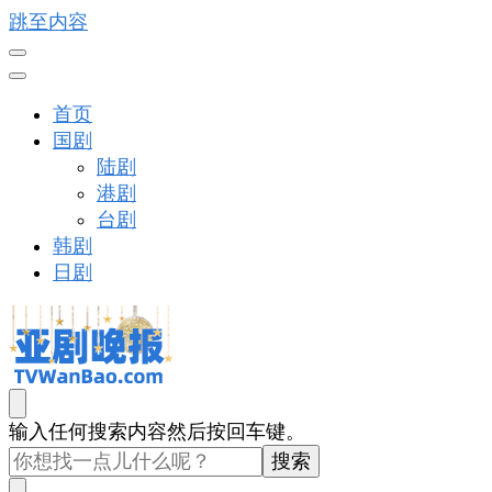
跳至内容
首页
国剧
陆剧
港剧
台剧
韩剧
日剧
亚剧晚报
戏里戏外看亚洲
找
输入任何搜索内容然后按回车键。
什
么