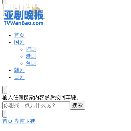
东
西
吗?
亚剧晚报
戏里戏外看亚洲
首页
国剧
陆剧
港剧
台剧
韩剧
日剧
找
输入任何搜索内容然后按回车键。
什
么
东
首页
湖南卫视
西