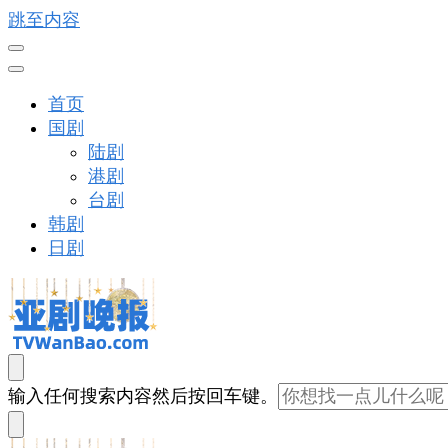
跳至内容
首页
国剧
陆剧
港剧
台剧
韩剧
日剧
亚剧晚报
戏里戏外看亚洲
找
输入任何搜索内容然后按回车键。
什
么