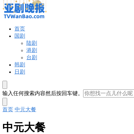
东
西
吗?
亚剧晚报
戏里戏外看亚洲
首页
国剧
陆剧
港剧
台剧
韩剧
日剧
找
输入任何搜索内容然后按回车键。
什
么
首页
中元大餐
东
西
中元大餐
吗?